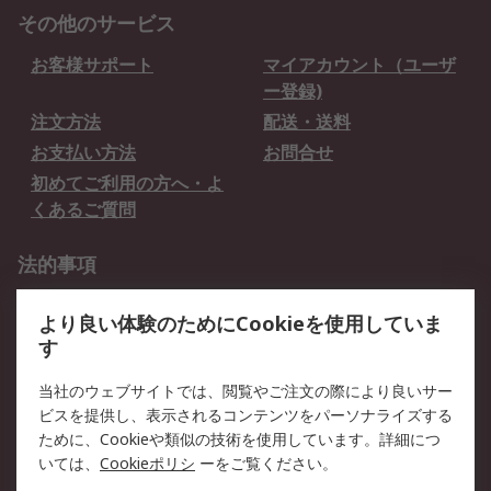
その他のサービス
お客様サポート
マイアカウント（ユーザ
ー登録)
注文方法
配送・送料
お支払い方法
お問合せ
初めてご利用の方へ・よ
くあるご質問
法的事項
プライバシーポリシー
ご利用規約
より良い体験のためにCookieを使用していま
クッキーポリシー
す
RSについて
当社のウェブサイトでは、閲覧やご注文の際により良いサー
ビスを提供し、表示されるコンテンツをパーソナライズする
会社概要
採用情報
ために、Cookieや類似の技術を使用しています。詳細につ
プレスリリース＆お知ら
コーポレートサイト
いては、
Cookieポリシ
ーをご覧ください。
せ