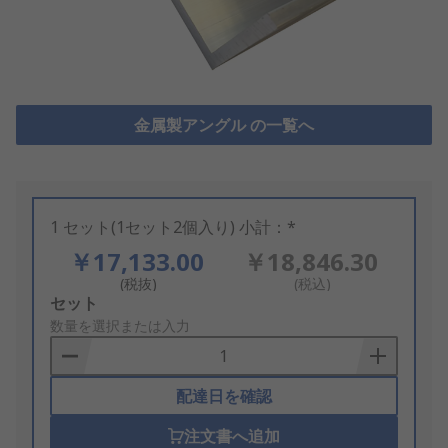
金属製アングル の一覧へ
1 セット(1セット2個入り) 小計：*
￥17,133.00
￥18,846.30
(税抜)
(税込)
Add
セット
to
数量を選択または入力
Basket
配達日を確認
注文書へ追加