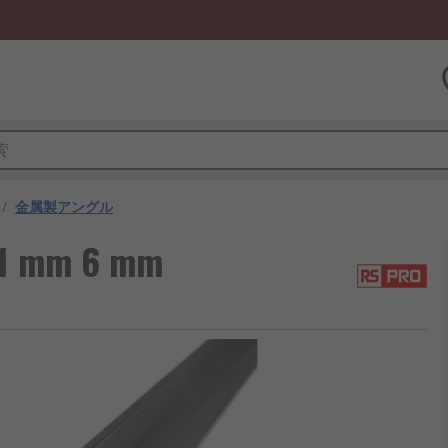
/
金属製アングル
 mm 6 mm