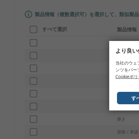
製品情報（複数選択可）を選択して、類似製品
すべて選択
製品情報
ブランド
より良い
プロダクト
当社のウェ
フォーム
ンツをパー
Cookieポ
長さ
幅
す
高さ
厚さ
規格 / 承認