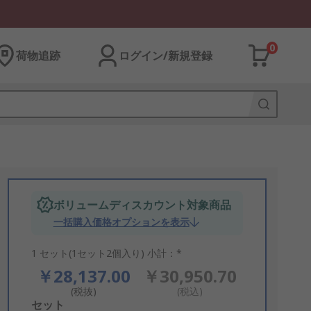
0
荷物追跡
ログイン/新規登録
ボリュームディスカウント対象商品
一括購入価格オプションを表示
1 セット(1セット2個入り) 小計：*
￥28,137.00
￥30,950.70
(税抜)
(税込)
Add
セット