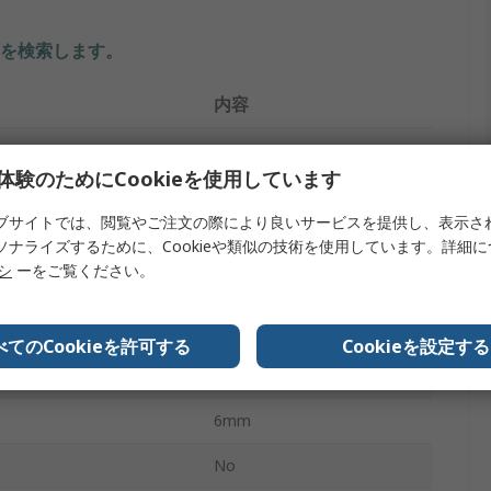
を検索します。
内容
RS PRO
体験のためにCookieを使用しています
タイプ
金属アングル
ブサイトでは、閲覧やご注文の際により良いサービスを提供し、表示さ
アングル
ソナライズするために、Cookieや類似の技術を使用しています。詳細
リシ
ーをご覧ください。
1000.00mm
51mm
べてのCookieを許可する
Cookieを設定する
51mm
6mm
No