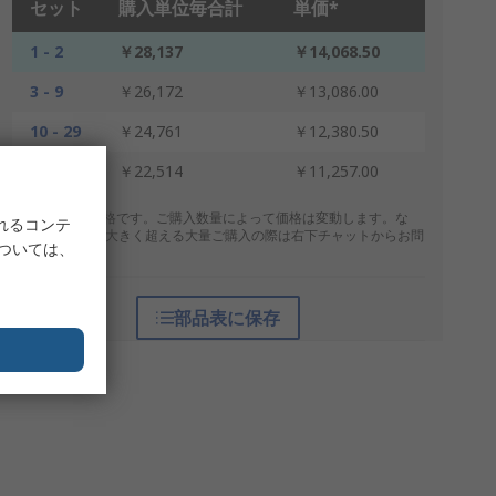
セット
購入単位毎合計
単価*
1 - 2
￥28,137
￥14,068.50
3 - 9
￥26,172
￥13,086.00
10 - 29
￥24,761
￥12,380.50
30 +
￥22,514
￥11,257.00
* 表示は参考価格です。ご購入数量によって価格は変動します。な
れるコンテ
お、上記数量を大きく超える大量ご購入の際は右下チャットからお問
については、
合せください。
部品表に保存