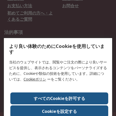
お支払い方法
お問合せ
初めてご利用の方へ・よ
くあるご質問
法的事項
プライバシーポリシー
ご利用規約
より良い体験のためにCookieを使用していま
クッキーポリシー
す
RSについて
当社のウェブサイトでは、閲覧やご注文の際により良いサー
ビスを提供し、表示されるコンテンツをパーソナライズする
会社概要
採用情報
ために、Cookieや類似の技術を使用しています。詳細につ
プレスリリース＆お知ら
コーポレートサイト
いては、
Cookieポリシ
ーをご覧ください。
せ
全世界のRS
RSの歴史
すべてのCookieを許可する
ESGへの取り組み（英語）
認証について
Cookieを設定する