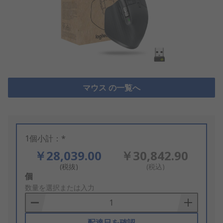
マウス の一覧へ
1個小計：*
￥28,039.00
￥30,842.90
(税抜)
(税込)
Add
個
to
数量を選択または入力
Basket
配達日を確認