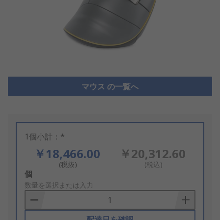
マウス の一覧へ
1個小計：*
￥18,466.00
￥20,312.60
(税抜)
(税込)
Add
個
to
数量を選択または入力
Basket
配達日を確認