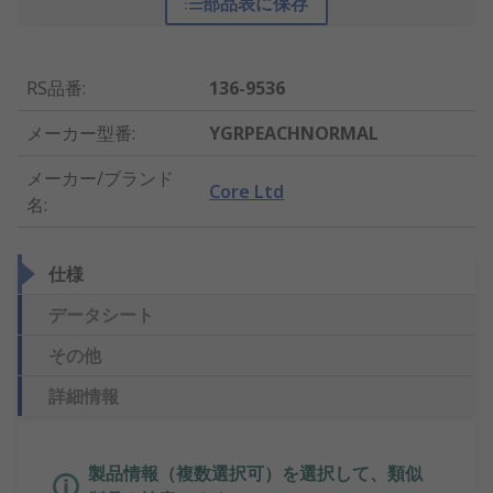
部品表に保存
RS品番
:
136-9536
メーカー型番
:
YGRPEACHNORMAL
メーカー/ブランド
Core Ltd
名
:
仕様
データシート
その他
詳細情報
製品情報（複数選択可）を選択して、類似