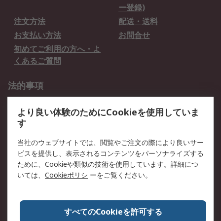
ー登録)
注文方法
配送・送料
お支払い方法
お問合せ
初めてご利用の方へ・よ
くあるご質問
法的事項
プライバシーポリシー
ご利用規約
より良い体験のためにCookieを使用していま
クッキーポリシー
す
RSについて
当社のウェブサイトでは、閲覧やご注文の際により良いサー
ビスを提供し、表示されるコンテンツをパーソナライズする
会社概要
採用情報
ために、Cookieや類似の技術を使用しています。詳細につ
プレスリリース＆お知ら
コーポレートサイト
いては、
Cookieポリシ
ーをご覧ください。
せ
全世界のRS
RSの歴史
すべてのCookieを許可する
ESGへの取り組み（英語）
認証について