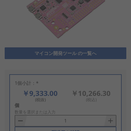
マイコン開発ツール の一覧へ
1個小計：*
￥9,333.00
￥10,266.30
(税抜)
(税込)
Add
個
to
数量を選択または入力
Basket