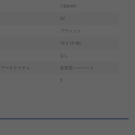
1.85mm
2V
フラッシュ
10 x 10 Bit
なし
トアーキテクチャ
改良型ハーバード
5