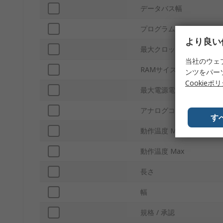
データバス幅
プログラムメモリサイズ
より良い
最大クロック周波数
当社のウェ
RAMサイズ
ンツをパー
Cookieポ
最大電源電圧
アナログコンパレータ
す
動作温度 Min
動作温度 Max
長さ
幅
規格 / 承認