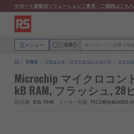
サポート
産業別ソリューション
ご意見・ご感想はこちら
メニュー
型番
/
半導体
/
プロセッサ・マイクロコントローラ
/
マイク
Microchip マイクロコントロー
kB RAM, フラッシュ, 28ピ
RS品番
:
876-7048
メーカー型番
:
PIC24FJ64GA002-I