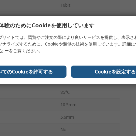
16bit
64kB
体験のためにCookieを使用しています
32MHz
ブサイトでは、閲覧やご注文の際により良いサービスを提供し、表示さ
8kB
ソナライズするために、Cookieや類似の技術を使用しています。詳細
リシ
ーをご覧ください。
3.6V
3
べてのCookieを許可する
Cookieを設定する
-40°C
85°C
10.5mm
5.6mm
No