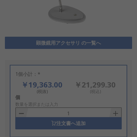
顕微鏡用アクセサリ の一覧へ
1個小計：*
￥19,363.00
￥21,299.30
(税抜)
(税込)
Add
個
to
数量を選択または入力
Basket
注文書へ追加