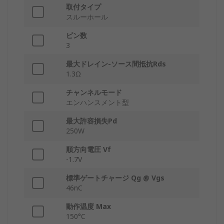
取付タイプ
スルーホール
ピン数
3
最大ドレイン-ソース間抵抗Rds
1.3Ω
チャンネルモード
エンハンスメント型
最大許容損失Pd
250W
順方向電圧 Vf
-1.7V
標準ゲートチャージ Qg @ Vgs
46nC
動作温度 Max
150°C