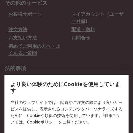
その他のサービス
お客様サポート
マイアカウント（ユーザ
ー登録)
注文方法
配送・送料
お支払い方法
お問合せ
初めてご利用の方へ・よ
くあるご質問
法的事項
プライバシーポリシー
ご利用規約
より良い体験のためにCookieを使用していま
クッキーポリシー
す
RSについて
当社のウェブサイトでは、閲覧やご注文の際により良いサー
ビスを提供し、表示されるコンテンツをパーソナライズする
会社概要
採用情報
ために、Cookieや類似の技術を使用しています。詳細につ
プレスリリース＆お知ら
コーポレートサイト
いては、
Cookieポリシ
ーをご覧ください。
せ