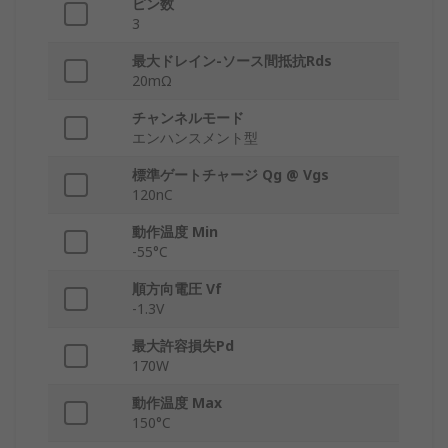
ピン数
3
最大ドレイン-ソース間抵抗Rds
20mΩ
チャンネルモード
エンハンスメント型
標準ゲートチャージ Qg @ Vgs
120nC
動作温度 Min
-55°C
順方向電圧 Vf
-1.3V
最大許容損失Pd
170W
動作温度 Max
150°C