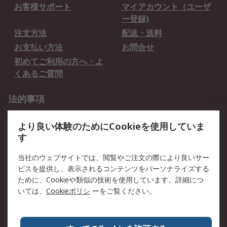
お客様サポート
マイアカウント（ユーザ
ー登録)
注文方法
配送・送料
お支払い方法
お問合せ
初めてご利用の方へ・よ
くあるご質問
法的事項
プライバシーポリシー
ご利用規約
より良い体験のためにCookieを使用していま
クッキーポリシー
す
RSについて
当社のウェブサイトでは、閲覧やご注文の際により良いサー
ビスを提供し、表示されるコンテンツをパーソナライズする
会社概要
採用情報
ために、Cookieや類似の技術を使用しています。詳細につ
プレスリリース＆お知ら
コーポレートサイト
いては、
Cookieポリシ
ーをご覧ください。
せ
全世界のRS
RSの歴史