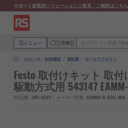
サポート
産業別ソリューション
ご意見・ご感想はこちら
メニュー
型番
/
FAセンサ・制御機器
/
電動機
/
モータアクセサリ
Festo 取付けキット 
駆動方式用 543147 EAMM-A
RS品番
:
281-0337
メーカー型番
:
EAMM-A-D32-40A