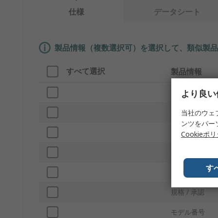
仕様
データシート
製品情報（複数選択可）を選択して、類似製品
すべて選択
製品情報
より良い
ブランド
種類
当社のウェ
ンツをパー
プロダクトタ
Cookieポ
併用可能製品
す
シリーズ
規格 / 承認
モデル番号