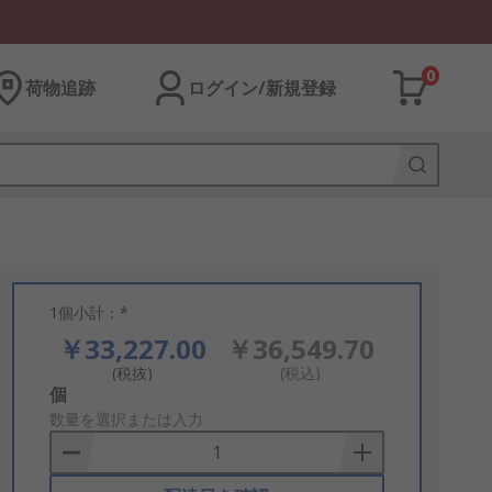
0
荷物追跡
ログイン/新規登録
1個小計：*
￥33,227.00
￥36,549.70
(税抜)
(税込)
Add
個
to
数量を選択または入力
Basket