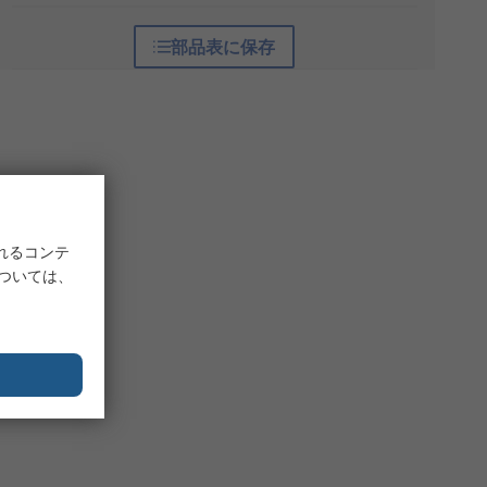
部品表に保存
れるコンテ
については、