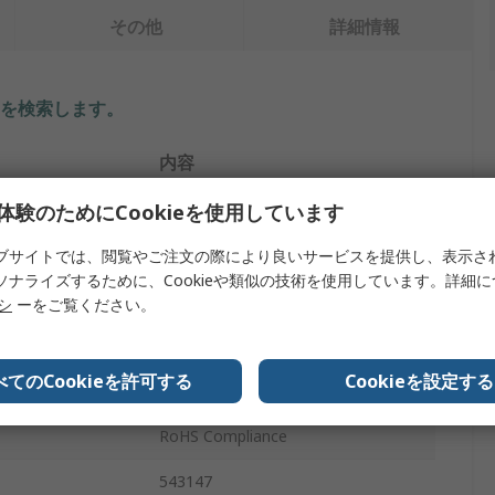
その他
詳細情報
を検索します。
内容
体験のためにCookieを使用しています
Festo
取付けキット
ブサイトでは、閲覧やご注文の際により良いサービスを提供し、表示さ
ソナライズするために、Cookieや類似の技術を使用しています。詳細
イプ
取付けキット
リシ
ーをご覧ください。
電気機械式駆動方式
べてのCookieを許可する
Cookieを設定する
EAMM
RoHS Compliance
543147