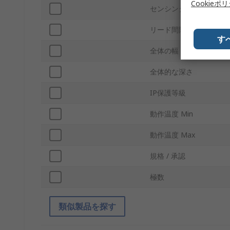
Cookieポ
センシングタイプ
リード間隔
す
全体の幅
全体的な深さ
IP保護等級
動作温度 Min
動作温度 Max
規格 / 承認
極数
類似製品を探す