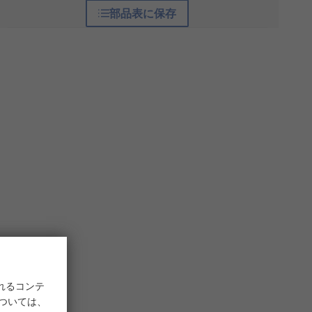
部品表に保存
れるコンテ
については、