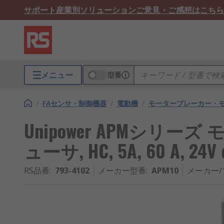
サポート
産業別ソリューション
ご意見・ご感想はこちら
メニュー
型番
/
FAセンサ・制御機器
/
電動機
/
モーターブレーカー・
Unipower APMシリ
ューサ, HC, 5A, 60 A, 2
RS品番
:
793-4102
メーカー型番
:
APM10
メーカー