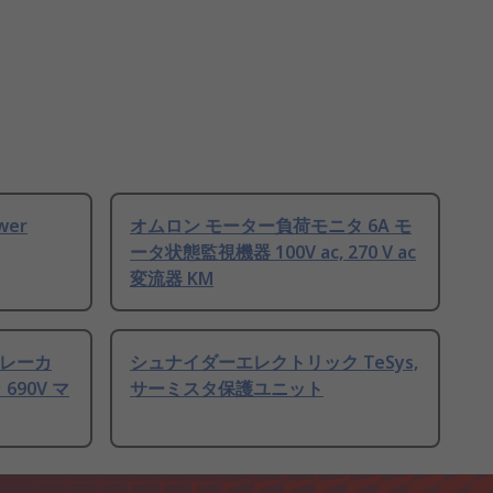
wer
オムロン モーター負荷モニタ 6A モ
ータ状態監視機器 100V ac, 270 V ac
変流器 KM
ブレーカ
シュナイダーエレクトリック TeSys,
690V マ
サーミスタ保護ユニット