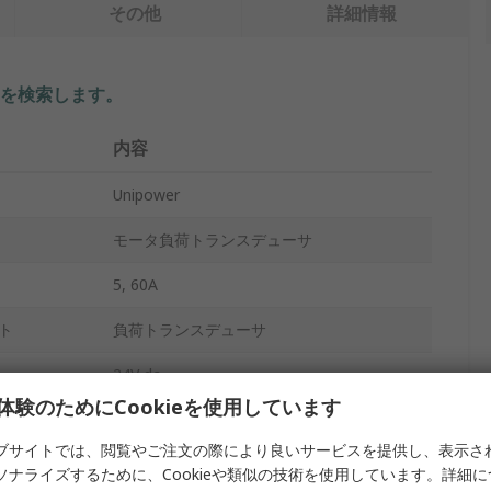
その他
詳細情報
を検索します。
内容
Unipower
モータ負荷トランスデューサ
5, 60A
ト
負荷トランスデューサ
24V dc
体験のためにCookieを使用しています
HC
ブサイトでは、閲覧やご注文の際により良いサービスを提供し、表示さ
APM
ソナライズするために、Cookieや類似の技術を使用しています。詳細