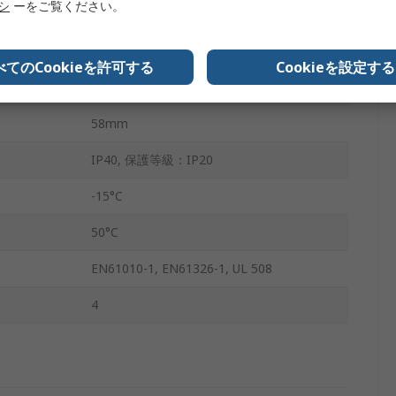
リシ
ーをご覧ください。
サーミスタ
86mm
べてのCookieを許可する
Cookieを設定する
36mm
58mm
IP40, 保護等級：IP20
-15°C
50°C
EN61010-1, EN61326-1, UL 508
4