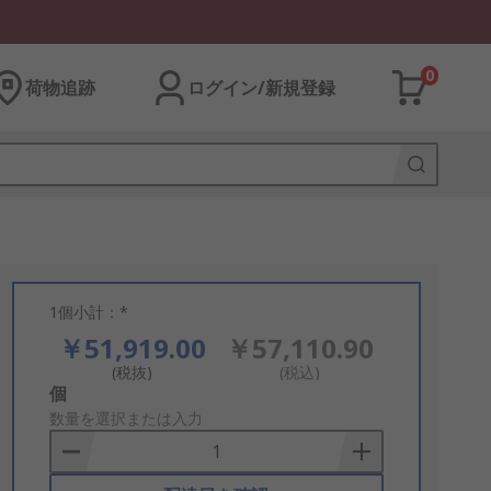
0
荷物追跡
ログイン/新規登録
1個小計：*
￥51,919.00
￥57,110.90
(税抜)
(税込)
Add
個
to
数量を選択または入力
Basket