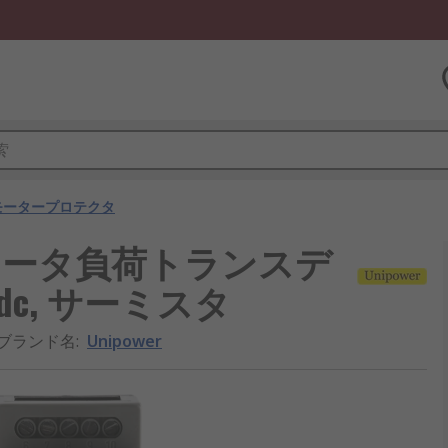
モータープロテクタ
ーズ モータ負荷トランスデ
4V dc, サーミスタ
/ブランド名
:
Unipower