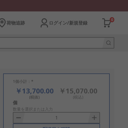
0
荷物追跡
ログイン/新規登録
1個小計：*
￥13,700.00
￥15,070.00
(税抜)
(税込)
Add
個
to
数量を選択または入力
Basket