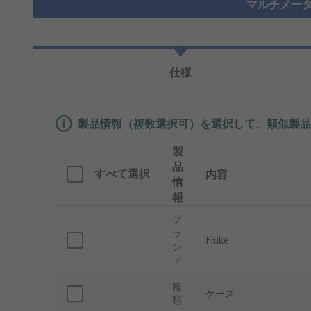
マルチメータ
仕様
製品情報（複数選択可）を選択して、類似製品
製
品
すべて選択
内容
情
報
ブ
ラ
Fluke
ン
ド
種
ケース
類