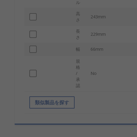
ル
高
243mm
さ
長
229mm
さ
幅
66mm
規
格
/
No
承
認
類似製品を探す