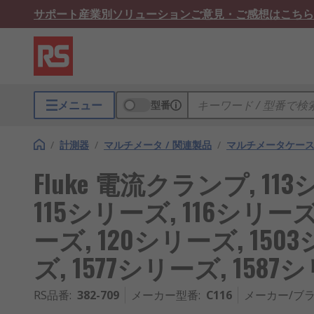
サポート
産業別ソリューション
ご意見・ご感想はこちら
メニュー
型番
/
計測器
/
マルチメータ / 関連製品
/
マルチメータケー
Fluke 電流クランプ, 11
115シリーズ, 116シリーズ
ーズ, 120シリーズ, 150
ズ, 1577シリーズ, 1587
RS品番
:
382-709
メーカー型番
:
C116
メーカー/ブ