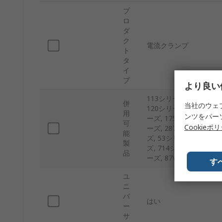
プ
ロ
ダ
ク
電流クランプ
ト
タ
イ
プ
より良い
113シリーズ, 114シリー
併
当社のウェ
120シリーズ, 1503シリ
用
ンツをパー
ーズ, 175シリーズ, 17
可
Cookieポ
ーズ, 287シリーズ, 28
能
ズ, 53シリーズ, 54II
製
ズ, 714シリーズ, 715
品
ーズ, 87Vシリーズ, 8
す
ユ
ニ
バ
はい
ー
サ