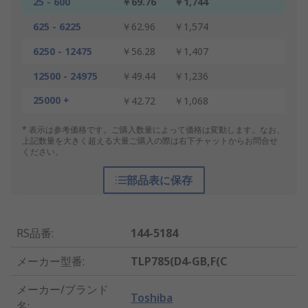
25 - 600
￥69.76
￥1,744
625 - 6225
￥62.96
￥1,574
6250 - 12475
￥56.28
￥1,407
12500 - 24975
￥49.44
￥1,236
25000 +
￥42.72
￥1,068
* 表示は参考価格です。ご購入数量によって価格は変動します。なお、
上記数量を大きく超える大量ご購入の際は右下チャットからお問合せ
ください。
部品表に保存
RS品番
:
144-5184
メーカー型番
:
TLP785(D4-GB,F(C
メーカー/ブランド
Toshiba
名
: