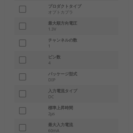
プロダクトタイプ
オプトカプラ
最大順方向電圧
1.3V
チャンネルの数
1
ピン数
4
パッケージ型式
DIP
入力電流タイプ
DC
標準上昇時間
2μs
最大入力電流
60mA