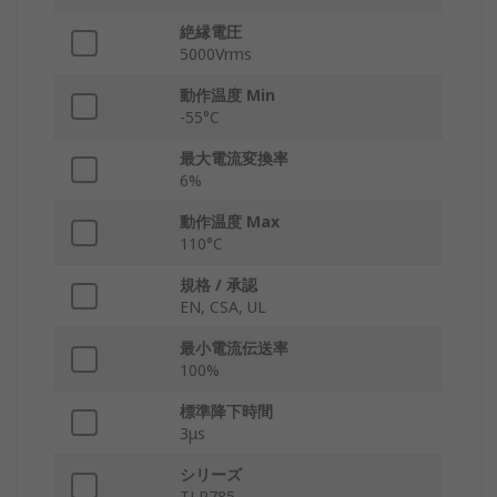
絶縁電圧
5000Vrms
動作温度 Min
-55°C
最大電流変換率
6%
動作温度 Max
110°C
規格 / 承認
EN, CSA, UL
最小電流伝送率
100%
標準降下時間
3μs
シリーズ
TLP785