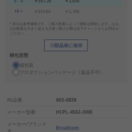
5 - 5
￥567.20
￥2,836
10 +
￥553.60
￥2,768
* 表示は参考価格です。ご購入数量によって価格は変動します。なお、
上記数量を大きく超える大量ご購入の際は右下チャットからお問合せ
ください。
部品表に保存
梱包形態
個包装
プロダクションパッケージ（返品不可）
RS品番
:
803-0838
メーカー型番
:
HCPL-4562-300E
メーカー/ブランド
Broadcom
名
: