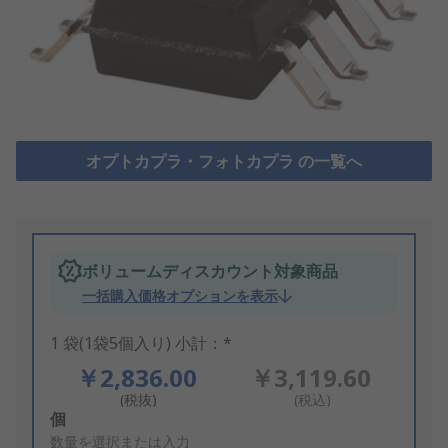
オプトカプラ・フォトカプラ の一覧へ
ボリュームディスカウント対象商品
一括購入価格オプションを表示
1 袋(1袋5個入り) 小計：*
￥2,836.00
￥3,119.60
(税抜)
(税込)
Add
個
to
数量を選択または入力