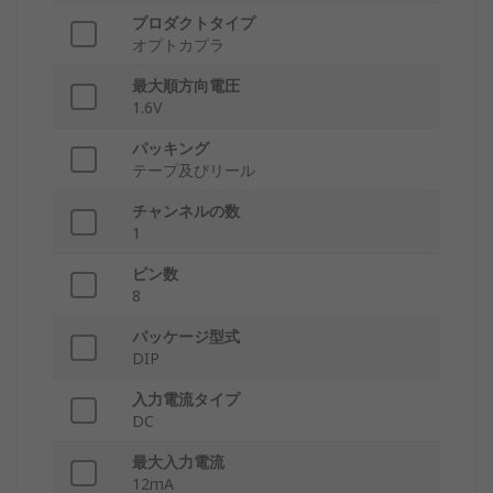
プロダクトタイプ
オプトカプラ
最大順方向電圧
1.6V
パッキング
テープ及びリール
チャンネルの数
1
ピン数
8
パッケージ型式
DIP
入力電流タイプ
DC
最大入力電流
12mA