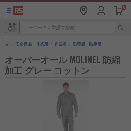
0
型番
/
安全用品・作業服
/
作業着
/
防護服・防塵服
オーバーオール MOLINEL 防縮
加工 グレー コットン