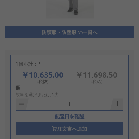
防護服・防塵服 の一覧へ
1個小計：*
￥10,635.00
￥11,698.50
(税抜)
(税込)
Add
個
to
数量を選択または入力
Basket
配達日を確認
注文書へ追加