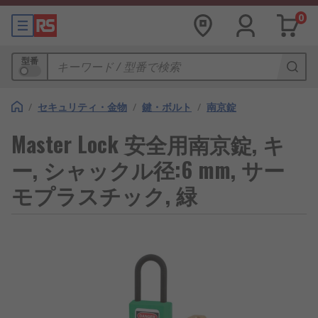
0
型番
/
セキュリティ・金物
/
鍵・ボルト
/
南京錠
Master Lock 安全用南京錠, キ
ー, シャックル径:6 mm, サー
モプラスチック, 緑