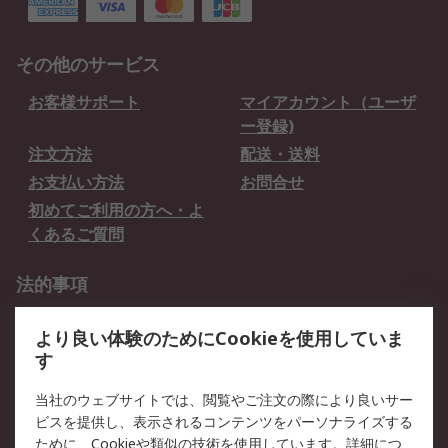
その他のサービス
お客様サポート
マイアカウント（ユーザ
ー登録)
注文方法
配送・送料
お支払い方法
お問合せ
初めてご利用の方へ・よ
くあるご質問
法的事項
プライバシーポリシー
ご利用規約
より良い体験のためにCookieを使用していま
クッキーポリシー
す
RSについて
当社のウェブサイトでは、閲覧やご注文の際により良いサー
ビスを提供し、表示されるコンテンツをパーソナライズする
会社概要
採用情報
ために、Cookieや類似の技術を使用しています。詳細につ