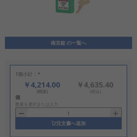
南京錠 の一覧へ
1個小計：*
￥4,214.00
￥4,635.40
(税抜)
(税込)
Add
個
to
数量を選択または入力
Basket
注文書へ追加