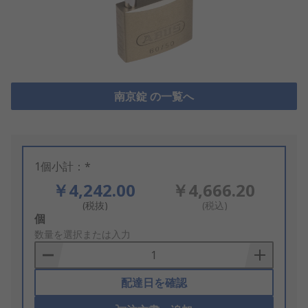
南京錠 の一覧へ
1個小計：*
￥4,242.00
￥4,666.20
(税抜)
(税込)
Add
個
to
数量を選択または入力
Basket
配達日を確認