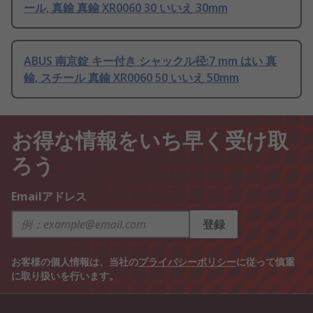
ール, 真鍮 真鍮 XR0060 30 いいえ 30mm
ABUS 南京錠 キー付き シャックル径:7 mm はい 真
鍮, スチール 真鍮 XR0060 50 いいえ 50mm
お得な情報をいち早く受け取
ろう
Emailアドレス
登録
お客様の個人情報は、当社の
プライバシーポリシー
に従って慎重
に取り扱いを行います。