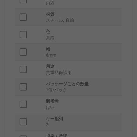
両方
材質
スチール, 真鍮
色
真鍮
幅
6mm
用途
貴重品保護用
パッケージごとの数量
1個/パック
耐候性
はい
キー配列
2
規格 / 承認