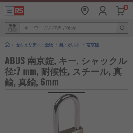
0
型番
/
セキュリティ・金物
/
鍵・ボルト
/
南京錠
ABUS 南京錠, キー, シャックル
径:7 mm, 耐候性, スチール, 真
鍮, 真鍮, 6mm