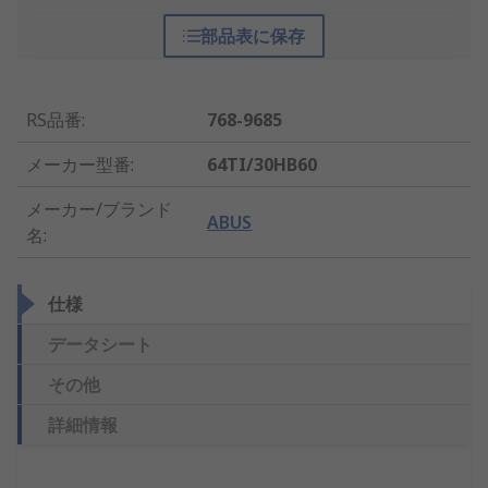
部品表に保存
RS品番
:
768-9685
メーカー型番
:
64TI/30HB60
メーカー/ブランド
ABUS
名
:
仕様
データシート
その他
詳細情報