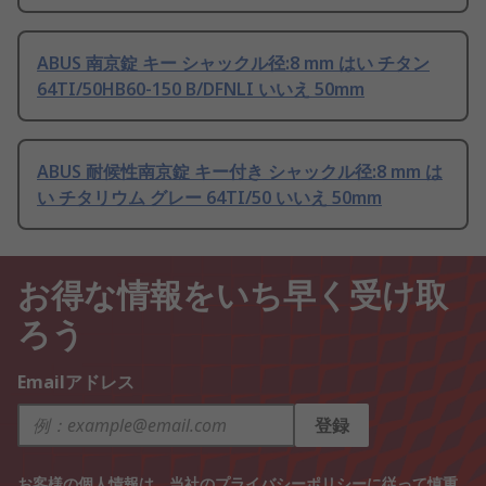
ABUS 南京錠 キー シャックル径:8 mm はい チタン
64TI/50HB60-150 B/DFNLI いいえ 50mm
ABUS 耐候性南京錠 キー付き シャックル径:8 mm は
い チタリウム グレー 64TI/50 いいえ 50mm
お得な情報をいち早く受け取
ろう
Emailアドレス
登録
お客様の個人情報は、当社の
プライバシーポリシー
に従って慎重