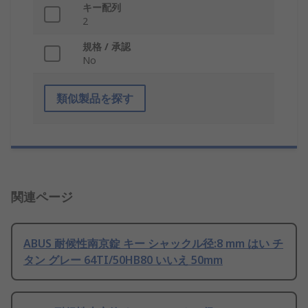
キー配列
2
規格 / 承認
No
類似製品を探す
関連ページ
ABUS 耐候性南京錠 キー シャックル径:8 mm はい チ
タン グレー 64TI/50HB80 いいえ 50mm