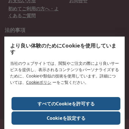
お支払い方法
お問合せ
初めてご利用の方へ・よ
くあるご質問
法的事項
プライバシーポリシー
ご利用規約
より良い体験のためにCookieを使用していま
クッキーポリシー
す
RSについて
当社のウェブサイトでは、閲覧やご注文の際により良いサー
ビスを提供し、表示されるコンテンツをパーソナライズする
会社概要
採用情報
ために、Cookieや類似の技術を使用しています。詳細につ
プレスリリース＆お知ら
コーポレートサイト
いては、
Cookieポリシ
ーをご覧ください。
せ
全世界のRS
RSの歴史
すべてのCookieを許可する
ESGへの取り組み（英語）
認証について
Cookieを設定する
〒240-0005 神奈川県横浜市保土ヶ谷区神戸町134番地 横浜ビジネスパーク ウ