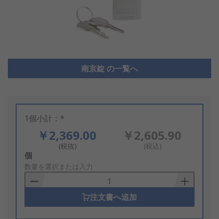
南京錠 の一覧へ
1個小計：*
￥2,369.00
￥2,605.90
(税抜)
(税込)
Add
個
to
数量を選択または入力
Basket
注文書へ追加