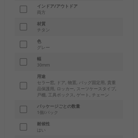
インドア/アウトドア
両方
材質
チタン
色
グレー
幅
30mm
用途
セラー窓, ドア, 物置, バッグ固定用, 貴重
品保護用, ロッカー, スーツケースタイプ,
戸棚, 工具ボックス, ゲート, チェーン
パッケージごとの数量
1個/パック
耐候性
はい