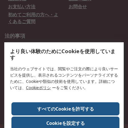
お支払い方法
お問合せ
初めてご利用の方へ・よ
くあるご質問
法的事項
プライバシーポリシー
ご利用規約
より良い体験のためにCookieを使用していま
クッキーポリシー
す
RSについて
当社のウェブサイトでは、閲覧やご注文の際により良いサー
ビスを提供し、表示されるコンテンツをパーソナライズする
会社概要
採用情報
ために、Cookieや類似の技術を使用しています。詳細につ
プレスリリース＆お知ら
コーポレートサイト
いては、
Cookieポリシ
ーをご覧ください。
せ
全世界のRS
RSの歴史
すべてのCookieを許可する
ESGへの取り組み（英語）
認証について
Cookieを設定する