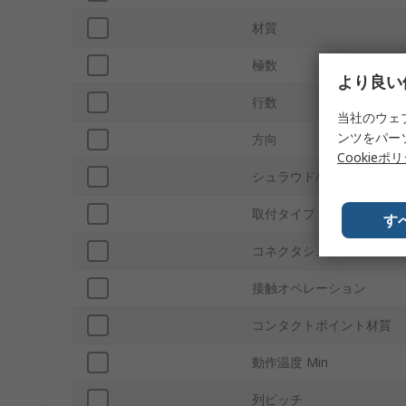
材質
極数
より良い
行数
当社のウェ
ンツをパー
方向
Cookieポ
シュラウド/アンシュラウ
取付タイプ
す
コネクタシステム
接触オペレーション
コンタクトポイント材質
動作温度 Min
列ピッチ