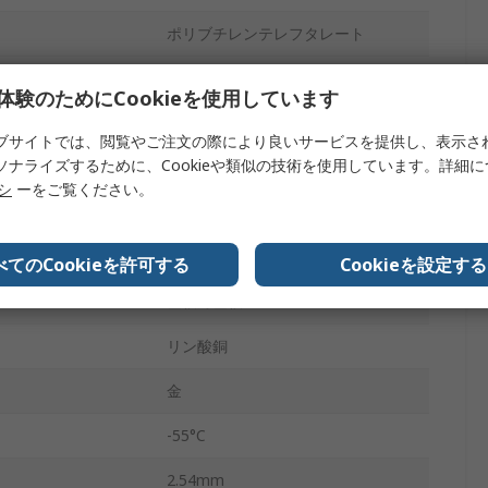
ポリブチレンテレフタレート
5
体験のためにCookieを使用しています
1
ブサイトでは、閲覧やご注文の際により良いサービスを提供し、表示さ
ソナライズするために、Cookieや類似の技術を使用しています。詳細
ライトアングル
リシ
ーをご覧ください。
ド
シュラウドなし
スルーホール
べてのCookieを許可する
Cookieを設定する
基板対基板
リン酸銅
金
-55°C
2.54mm