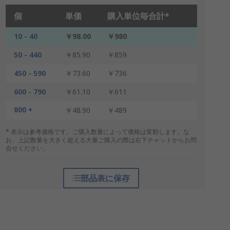
個
単価
購入単位毎合計*
10 - 40
￥98.00
￥980
50 - 440
￥85.90
￥859
450 - 590
￥73.60
￥736
600 - 790
￥61.10
￥611
800 +
￥48.90
￥489
* 表示は参考価格です。ご購入数量によって価格は変動します。な
お、上記数量を大きく超える大量ご購入の際は右下チャットからお問
合せください。
部品表に保存