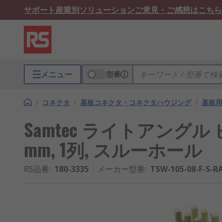
サポート
産業別ソリューション
ご意見・ご感想はこちら
メニュー
型番
/
コネクタ
/
基板コネクタ・コネクタハウジング
/
基板
Samtec ライトアングル ピ
mm, 1列, スルーホール
RS品番
:
180-3335
メーカー型番
:
TSW-105-08-F-S-R