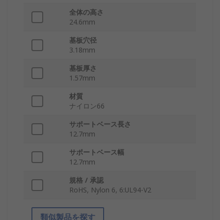
全体の高さ
24.6mm
基板穴径
3.18mm
基板厚さ
1.57mm
材質
ナイロン66
サポートベース長さ
12.7mm
サポートベース幅
12.7mm
規格 / 承認
RoHS, Nylon 6, 6:UL94-V2
類似製品を探す