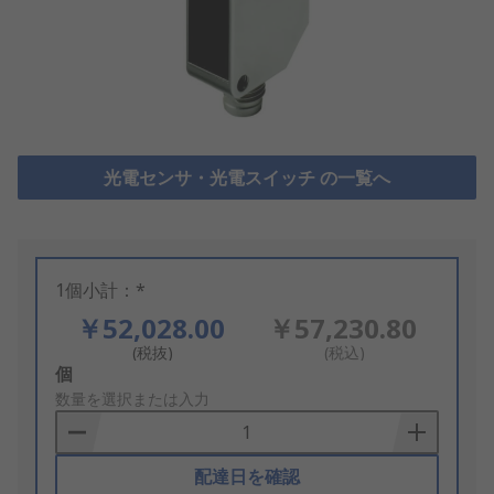
光電センサ・光電スイッチ の一覧へ
1個小計：*
￥52,028.00
￥57,230.80
(税抜)
(税込)
Add
個
to
数量を選択または入力
Basket
配達日を確認