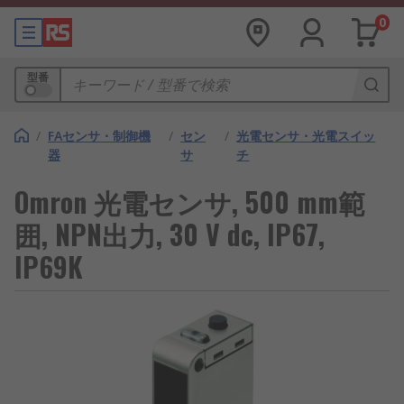
0
型番
/
FAセンサ・制御機
/
セン
/
光電センサ・光電スイッ
器
サ
チ
Omron 光電センサ, 500 mm範
囲, NPN出力, 30 V dc, IP67,
IP69K