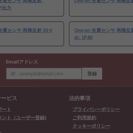
 光電センサ 再帰反射,
Omron 光電センサ 再帰反射
NP出力
 光電センサ 再帰反射 30 V
Omron 光電センサ 再帰反射 
dc, IP40
Emailアドレス
登録
サービス
法的事項
ポート
プライバシーポリシー
ウント（ユーザー登録)
ご利用規約
クッキーポリシー