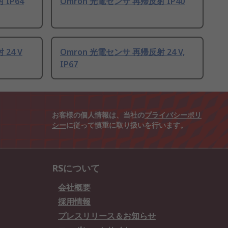
 IP64
Omron 光電センサ 再帰反射 IP40
24 V
Omron 光電センサ 再帰反射 24 V,
IP67
お客様の個人情報は、当社の
プライバシーポリ
シー
に従って慎重に取り扱いを行います。
RSについて
会社概要
採用情報
プレスリリース＆お知らせ