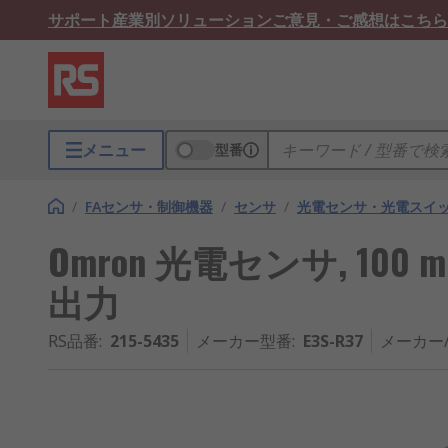
サポート
産業別ソリューション
ご意見・ご感想はこちら
メニュー
型番
/
FAセンサ・制御機器
/
センサ
/
光電センサ・光電スイ
Omron 光電センサ, 100 m
出力
RS品番
:
215-5435
メーカー型番
:
E3S-R37
メーカー