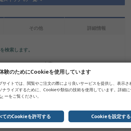
その他
詳細情報
を検索します。
内容
体験のためにCookieを使用しています
オムロン
ブサイトでは、閲覧やご注文の際により良いサービスを提供し、表示さ
プ
光電センサ
ソナライズするために、Cookieや類似の技術を使用しています。詳細
リシ
ーをご覧ください。
イル
ブロック形
再帰反射
べてのCookieを許可する
Cookieを設定する
PNP