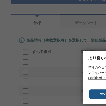
仕様
データシート
製品情報（複数選択可）を選択して、類似製品
すべて選択
製品情報
より良い
ブランド
当社のウェ
プロダクトタイ
ンツをパー
Cookieポ
センサーのスタ
検出タイプ
す
出力タイプ