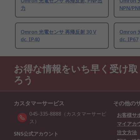
Omron 光電センサ 再帰反射, PNP出
Omron
力
NPN/P
Omron 光電センサ 再帰反射 30 V
Omron
dc, IP40
dc, IP67
お得な情報をいち早く受け取
ろう
カスタマーサービス
その他の
045-335-8888（カスタマーサービ
お客様サ
ス）
マイアカ
注文方法
SNS公式アカウント