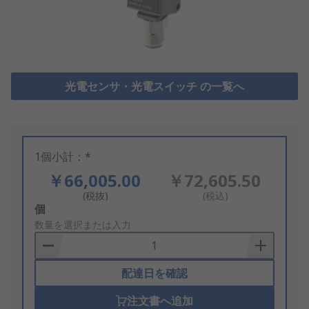
光電センサ・光電スイッチ の一覧へ
1個小計：*
￥66,005.00
￥72,605.50
(税抜)
(税込)
Add
個
to
数量を選択または入力
Basket
配達日を確認
注文書へ追加