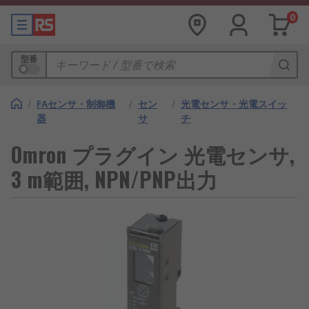
0
型番
/
FAセンサ・制御機
/
セン
/
光電センサ・光電スイッ
器
サ
チ
Omron プラグイン 光電センサ,
3 m範囲, NPN/PNP出力