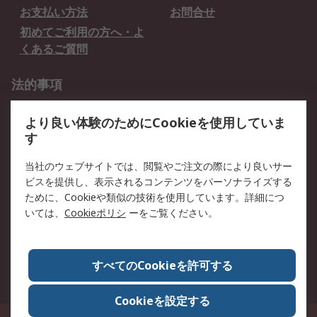
お支払い方法
お問合せ
初めてご利用の方へ・よ
くあるご質問
法的事項
プライバシーポリシー
ご利用規約
より良い体験のためにCookieを使用していま
クッキーポリシー
す
RSについて
当社のウェブサイトでは、閲覧やご注文の際により良いサー
ビスを提供し、表示されるコンテンツをパーソナライズする
会社概要
採用情報
ために、Cookieや類似の技術を使用しています。詳細につ
プレスリリース＆お知ら
コーポレートサイト
いては、
Cookieポリシ
ーをご覧ください。
せ
全世界のRS
RSの歴史
すべてのCookieを許可する
ESGへの取り組み（英語）
認証について
Cookieを設定する