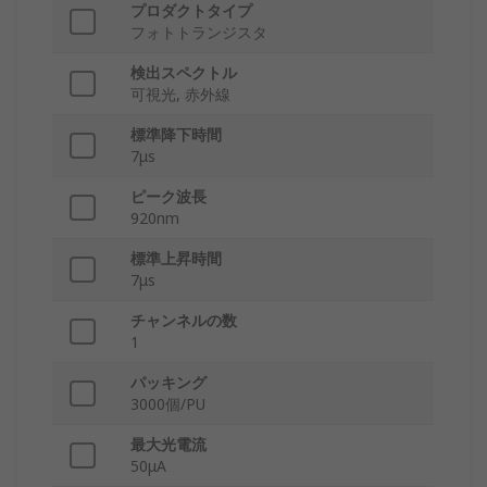
プロダクトタイプ
フォトトランジスタ
検出スペクトル
可視光, 赤外線
標準降下時間
7μs
ピーク波長
920nm
標準上昇時間
7μs
チャンネルの数
1
パッキング
3000個/PU
最大光電流
50μA