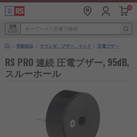
0
型番
/
受動部品
/
サウンダ、ブザー、マイク
/
圧電ブザー
RS PRO 連続 圧電ブザー, 95dB,
スルーホール