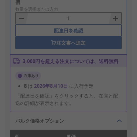
Add
個
to
数量を選択または入力
Basket
配達日を確認
注文書へ追加
3,000円を超える注文については、送料無料
在庫あり
8
は
2026年8月10日
に入荷予定
「配達日を確認」をクリックすると、在庫と配
送の詳細が表示されます。
バルク価格オプション
個
単価