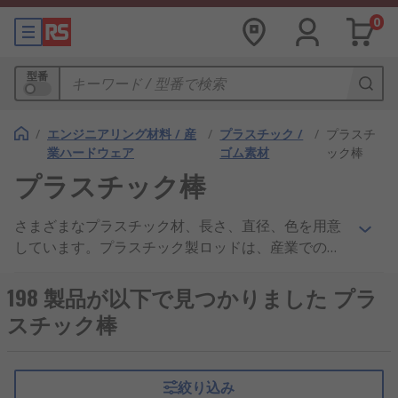
0
型番
/
エンジニアリング材料 / 産
/
プラスチック /
/
プラスチ
業ハードウェア
ゴム素材
ック棒
プラスチック棒
さまざまなプラスチック材、長さ、直径、色を用意
しています。プラスチック製ロッドは、産業での加
工、小規模の趣味プロジェクト、美しい展示品にも
使用できます。プラスチック棒は、サイズと材質に
198 製品が以下で見つかりました プラ
基づいて異なる伸張強度を発揮します。最終的な用
スチック棒
途で耐久性を確保するには、購入時にこのことを考
慮する必要があります。 伸張強度と同様に、プラス
チック棒は衝撃及び曲げ強度で評価され、安全な用
絞り込み
途で使用できるようになっています。また、炎の長