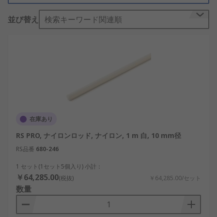
時間使用や変化が発生する場所で産業用にプラスチ
並び替え
検索キーワード関連順
ック棒を使用する場合には、可燃性や融点について
も考慮する必要があります。
在庫あり
RS PRO, ナイロンロッド, ナイロン, 1 m 白, 10 mm径
RS品番
680-246
1 セット(1セット5個入り) 小計：
￥64,285.00
(税抜)
￥64,285.00/セット
数量