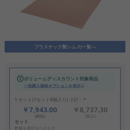
プラスチック製シム の一覧へ
ボリュームディスカウント対象商品
一括購入価格オプションを表示
1 セット(1セット8個入り) 小計：*
￥7,943.00
￥8,737.30
(税抜)
(税込)
Add
セット
to
数量を選択または入力