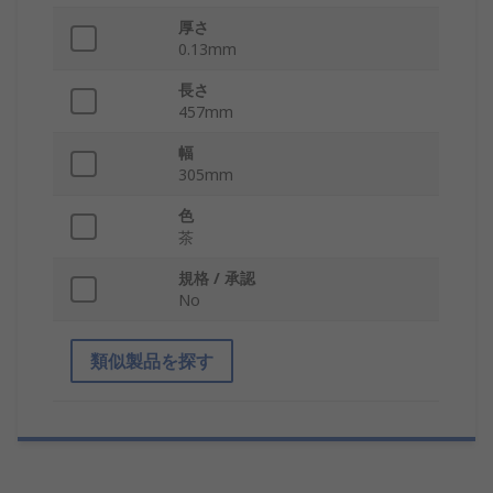
厚さ
0.13mm
長さ
457mm
幅
305mm
色
茶
規格 / 承認
No
類似製品を探す