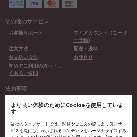
その他のサービス
お客様サポート
マイアカウント（ユーザ
ー登録)
注文方法
配送・送料
お支払い方法
お問合せ
初めてご利用の方へ・よ
くあるご質問
法的事項
プライバシーポリシー
ご利用規約
より良い体験のためにCookieを使用していま
クッキーポリシー
す
RSについて
当社のウェブサイトでは、閲覧やご注文の際により良いサー
ビスを提供し、表示されるコンテンツをパーソナライズする
会社概要
採用情報