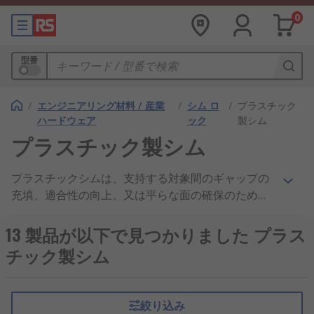
0
型番
/
エンジニアリング材料 / 産業
/
シム ロ
/
プラスチック
ハードウェア
ック
製シム
プラスチック製シム
プラスチックシムは、支持する対象間のギャップの
充填、適合性の向上、又は平らな面の確保のために
使用する薄い高耐久性プラスチックです。またプラ
スチックシムは、部材間の耐摩耗性を得るために使
13 製品が以下で見つかりました プラス
用することもできます。プラスチックシムには様々
チック製シム
な厚さがあり、色分けされているので容易に識別で
きます。また、防水性及び耐候性を備え、屋外での
使用に最適です。プラスチックシムの用途プラスチ
絞り込み
ックシムは取り付け及び取り外しが簡単で、バッテ