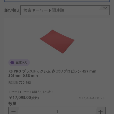
ン及びフレームのレベリング向けの迅速かつ経済的
並び替え
検索キーワード関連順
な方法です。操作は簡単で、より広範な用途に対応
できます。色: • 青• 茶• 緑• オレンジ• 赤• クリア• 白•
黄
在庫あり
RS PRO プラスチックシム 赤 ポリプロピレン 457 mm
305mm 0.38 mm
RS品番
770-793
1 セット(1セット8個入り) 小計：
￥17,093.00
(税抜)
￥17,093.00/セット
数量