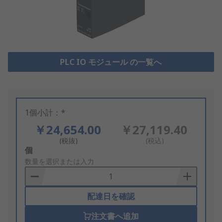
PLC IO モジュール の一覧へ
1個小計：*
￥24,654.00
￥27,119.40
(税抜)
(税込)
Add
個
to
数量を選択または入力
Basket
配達日を確認
注文書へ追加