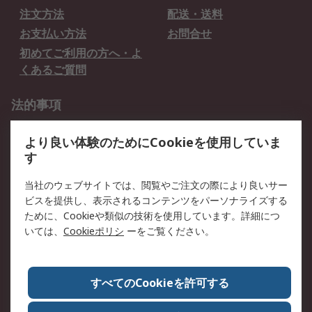
注文方法
配送・送料
お支払い方法
お問合せ
初めてご利用の方へ・よ
くあるご質問
法的事項
プライバシーポリシー
ご利用規約
より良い体験のためにCookieを使用していま
クッキーポリシー
す
RSについて
当社のウェブサイトでは、閲覧やご注文の際により良いサー
ビスを提供し、表示されるコンテンツをパーソナライズする
会社概要
採用情報
ために、Cookieや類似の技術を使用しています。詳細につ
プレスリリース＆お知ら
コーポレートサイト
いては、
Cookieポリシ
ーをご覧ください。
せ
全世界のRS
RSの歴史
すべてのCookieを許可する
ESGへの取り組み（英語）
認証について