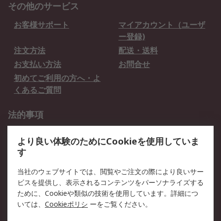
その他のサービス
お客様サポート
マイアカウント（ユーザ
ー登録)
注文方法
配送・送料
お支払い方法
お問合せ
初めてご利用の方へ・よ
くあるご質問
法的事項
プライバシーポリシー
ご利用規約
より良い体験のためにCookieを使用していま
クッキーポリシー
す
RSについて
当社のウェブサイトでは、閲覧やご注文の際により良いサー
ビスを提供し、表示されるコンテンツをパーソナライズする
会社概要
採用情報
ために、Cookieや類似の技術を使用しています。詳細につ
プレスリリース＆お知ら
コーポレートサイト
いては、
Cookieポリシ
ーをご覧ください。
せ