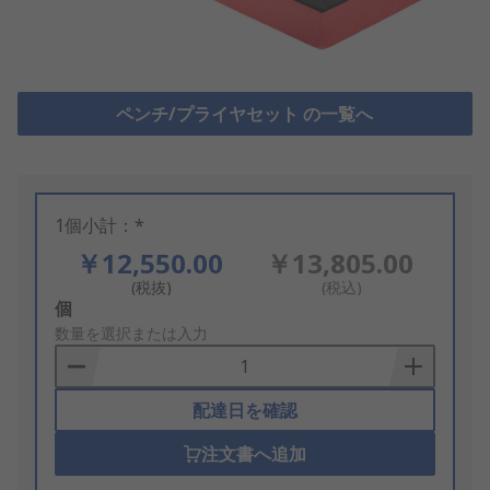
ペンチ/プライヤセット の一覧へ
1個小計：*
￥12,550.00
￥13,805.00
(税抜)
(税込)
Add
個
to
数量を選択または入力
Basket
配達日を確認
注文書へ追加