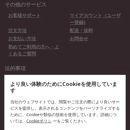
その他のサービス
お客様サポート
マイアカウント（ユーザ
ー登録)
注文方法
配送・送料
お支払い方法
お問合せ
初めてご利用の方へ・よ
くあるご質問
法的事項
プライバシーポリシー
ご利用規約
より良い体験のためにCookieを使用していま
クッキーポリシー
す
RSについて
当社のウェブサイトでは、閲覧やご注文の際により良いサー
ビスを提供し、表示されるコンテンツをパーソナライズする
会社概要
採用情報
ために、Cookieや類似の技術を使用しています。詳細につ
プレスリリース＆お知ら
コーポレートサイト
いては、
Cookieポリシ
ーをご覧ください。
せ