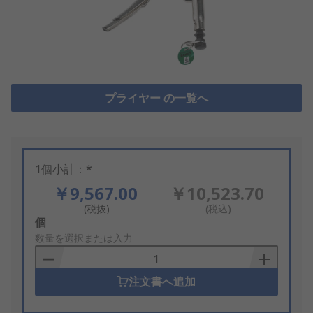
プライヤー の一覧へ
1個小計：*
￥9,567.00
￥10,523.70
(税抜)
(税込)
Add
個
to
数量を選択または入力
Basket
注文書へ追加