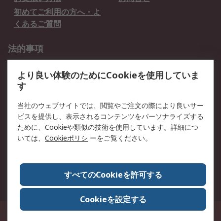
初めてご利用の方へ・よ
くあるご質問
法的事項
プライバシーポリシー
ご利用規約
より良い体験のためにCookieを使用していま
クッキーポリシー
す
RSについて
当社のウェブサイトでは、閲覧やご注文の際により良いサー
ビスを提供し、表示されるコンテンツをパーソナライズする
会社概要
採用情報
ために、Cookieや類似の技術を使用しています。詳細につ
プレスリリース＆お知ら
コーポレートサイト
いては、
Cookieポリシ
ーをご覧ください。
せ
全世界のRS
RSの歴史
すべてのCookieを許可する
ESGへの取り組み（英語）
認証について
Cookieを設定する
〒240-0005 神奈川県横浜市保土ヶ谷区神戸町134番地 横浜ビジネスパーク ウ
エストタワー12階
© アールエスコンポーネンツ株式会社