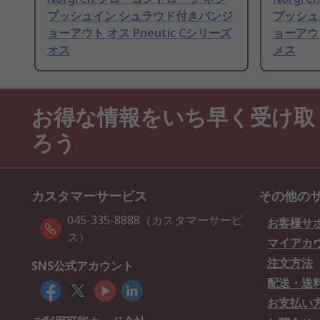
プッシュイン シュラウド付きバンジ
プッシュ
ョーアウト オス Pneutic Cシリーズ
ョーアウト
オス
メス
お得な情報をいち早く受け取
ろう
カスタマーサービス
その他の
045-335-8888（カスタマーサービ
お客様サ
ス）
マイアカ
注文方法
SNS公式アカウント
配送・送
お支払い