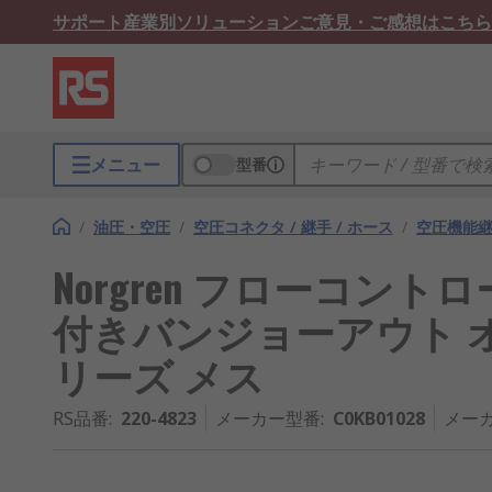
サポート
産業別ソリューション
ご意見・ご感想はこちら
メニュー
型番
/
油圧・空圧
/
空圧コネクタ / 継手 / ホース
/
空圧機能
Norgren フローコント
付きバンジョーアウト オス B
リーズ メス
RS品番
:
220-4823
メーカー型番
:
C0KB01028
メー