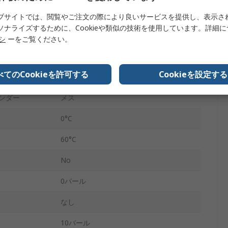
BSPP
ブサイトでは、閲覧やご注文の際により良いサービスを提供し、表示さ
ソナライズするために、Cookieや類似の技術を使用しています。詳細
ダー
オス
リシ
ーをご覧ください。
10 bar
べてのCookieを許可する
Cookieを設定する
ポリブチレンテレフタレート
ェンダー
メス
0°C
60°C
No
0バール
なし
10バール