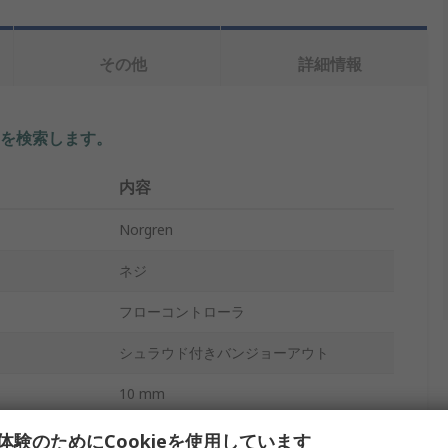
その他
詳細情報
を検索します。
内容
Norgren
ネジ
フローコントローラ
シュラウド付きバンジョーアウト
10 mm
Pneutic C
体験のためにCookieを使用しています