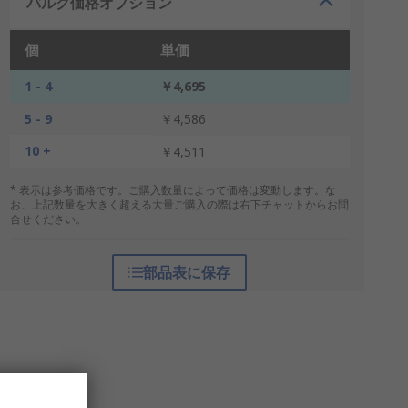
バルク価格オプション
個
単価
1 - 4
￥4,695
5 - 9
￥4,586
10 +
￥4,511
* 表示は参考価格です。ご購入数量によって価格は変動します。な
お、上記数量を大きく超える大量ご購入の際は右下チャットからお問
合せください。
部品表に保存