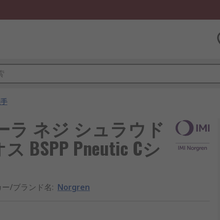
継手
ローラ ネジ シュラウド
SPP Pneutic Cシ
カー/ブランド名
:
Norgren