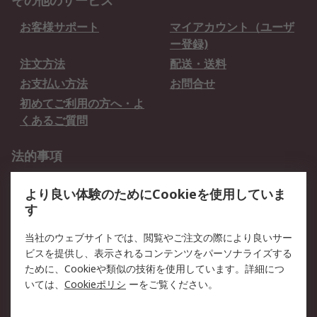
その他のサービス
お客様サポート
マイアカウント（ユーザ
ー登録)
注文方法
配送・送料
お支払い方法
お問合せ
初めてご利用の方へ・よ
くあるご質問
法的事項
プライバシーポリシー
ご利用規約
より良い体験のためにCookieを使用していま
クッキーポリシー
す
RSについて
当社のウェブサイトでは、閲覧やご注文の際により良いサー
ビスを提供し、表示されるコンテンツをパーソナライズする
会社概要
採用情報
ために、Cookieや類似の技術を使用しています。詳細につ
プレスリリース＆お知ら
コーポレートサイト
いては、
Cookieポリシ
ーをご覧ください。
せ