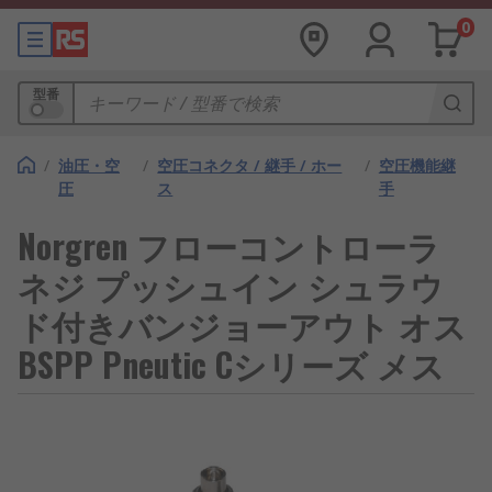
0
型番
/
油圧・空
/
空圧コネクタ / 継手 / ホー
/
空圧機能継
圧
ス
手
Norgren フローコントローラ
ネジ プッシュイン シュラウ
ド付きバンジョーアウト オス
BSPP Pneutic Cシリーズ メス