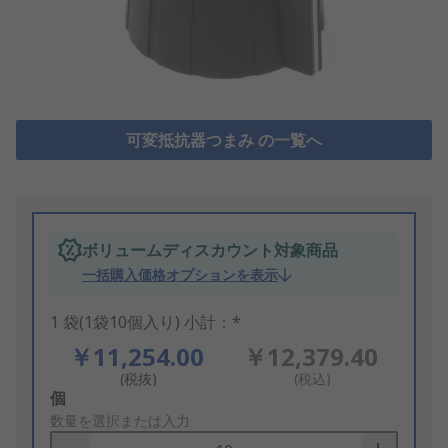
可変抵抗器つまみ の一覧へ
ボリュームディスカウント対象商品
一括購入価格オプションを表示
1 袋(1袋10個入り) 小計：*
￥11,254.00
￥12,379.40
(税抜)
(税込)
Add
個
to
数量を選択または入力
Basket