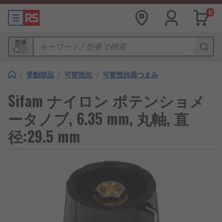
0
型番
/
受動部品
/
可変抵抗
/
可変抵抗器つまみ
Sifam ナイロン ポテンショメ
ータノブ, 6.35 mm, 丸軸, 直
径:29.5 mm