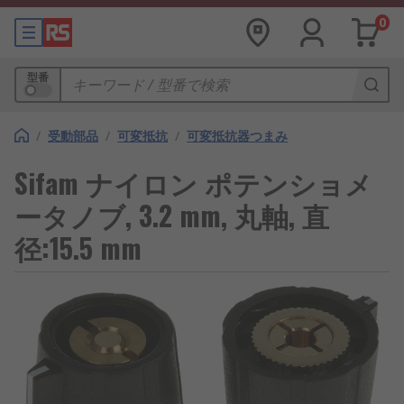
0
型番
/
受動部品
/
可変抵抗
/
可変抵抗器つまみ
Sifam ナイロン ポテンショメ
ータノブ, 3.2 mm, 丸軸, 直
径:15.5 mm