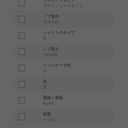
ポテンショメータノブ
ノブ直径
15.5 mm
シャフトのタイプ
丸
ノブ高さ
14.3mm
インジケータ色
白
色
黒
規格 / 承認
RoHS
材質
ナイロン