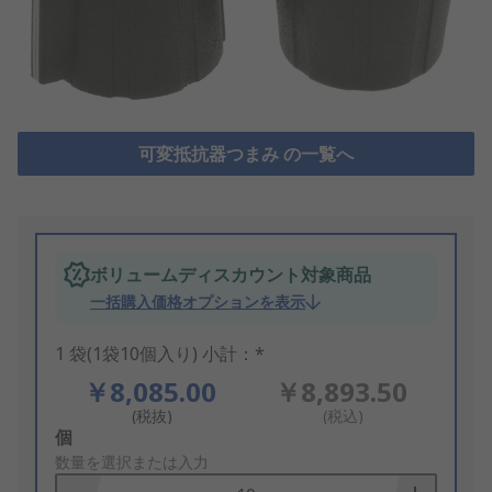
可変抵抗器つまみ の一覧へ
ボリュームディスカウント対象商品
一括購入価格オプションを表示
1 袋(1袋10個入り) 小計：*
￥8,085.00
￥8,893.50
(税抜)
(税込)
Add
個
to
数量を選択または入力
Basket