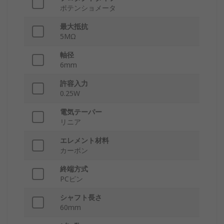
ポテンショメータ
最大抵抗
5MΩ
軸径
6mm
許容入力
0.25W
電気テーパー
リニア
エレメント材料
カーボン
終端方式
PCピン
シャフト長さ
60mm