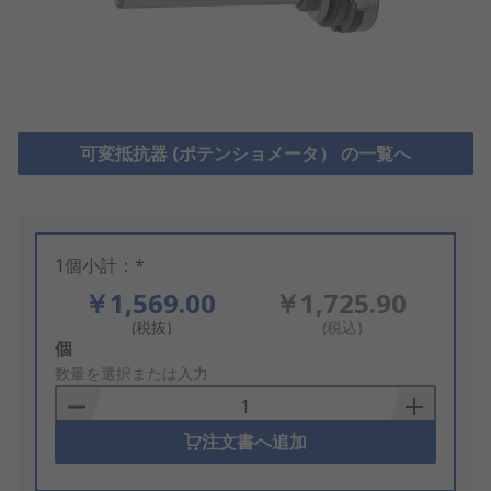
可変抵抗器 (ポテンショメータ） の一覧へ
1個小計：*
￥1,569.00
￥1,725.90
(税抜)
(税込)
Add
個
to
数量を選択または入力
Basket
注文書へ追加