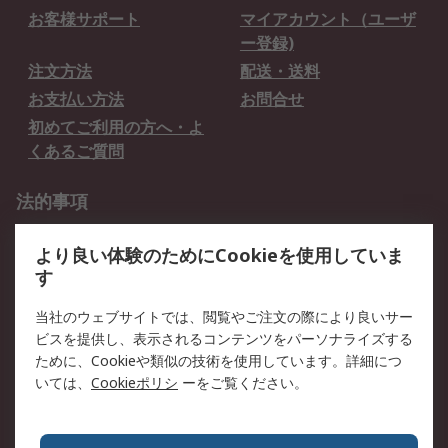
お客様サポート
マイアカウント（ユーザ
ー登録)
注文方法
配送・送料
お支払い方法
お問合せ
初めてご利用の方へ・よ
くあるご質問
法的事項
プライバシーポリシー
ご利用規約
より良い体験のためにCookieを使用していま
クッキーポリシー
す
RSについて
当社のウェブサイトでは、閲覧やご注文の際により良いサー
ビスを提供し、表示されるコンテンツをパーソナライズする
会社概要
採用情報
ために、Cookieや類似の技術を使用しています。詳細につ
プレスリリース＆お知ら
コーポレートサイト
いては、
Cookieポリシ
ーをご覧ください。
せ
全世界のRS
RSの歴史