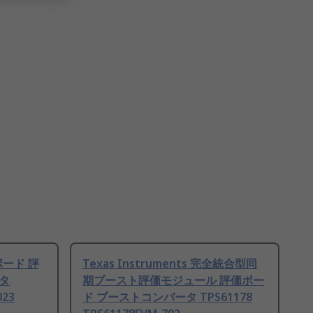
価ボード 評
Texas Instruments 完全統合型同
タ
期ブースト評価モジュール 評価ボー
023
ド ブーストコンバータ TPS61178