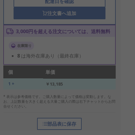
配達日を確認
注文書へ追加
3,000円を超える注文については、送料無料
在庫限り
8
は海外在庫あり（最終在庫）
個
単価
1 +
￥13,185
* 表示は参考価格です。ご購入数量によって価格は変動します。な
お、上記数量を大きく超える大量ご購入の際は右下チャットからお問
合せください。
部品表に保存