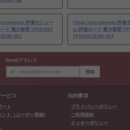
9EVM-768
Instruments 評価モジュー
Texas Instruments 評
ード 電力管理 TPS61023
ル 評価ボード 電力管理 TPS
3EVM-052
TPS61022EVM-034
Emailアドレス
登録
サービス
法的事項
ポート
プライバシーポリシー
ウント（ユーザー登録)
ご利用規約
クッキーポリシー