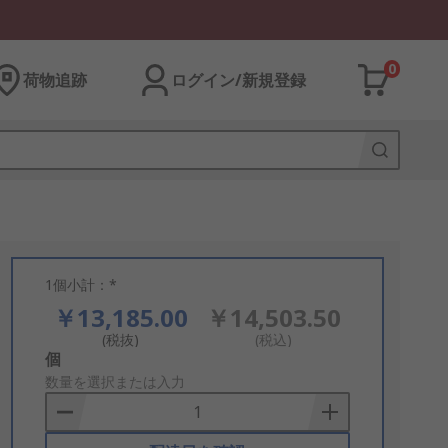
0
荷物追跡
ログイン/新規登録
1個小計：*
￥13,185.00
￥14,503.50
(税抜)
(税込)
Add
個
to
数量を選択または入力
Basket