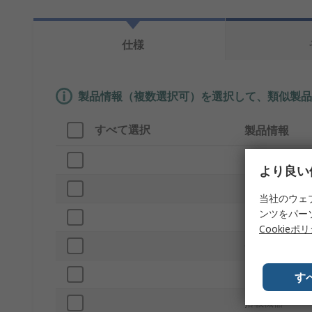
仕様
製品情報（複数選択可）を選択して、類似製品
すべて選択
製品情報
ブランド
より良い
プロダクトタ
当社のウェ
ンツをパー
電源管理機能
Cookieポ
併用可能製品
キットの分類
す
搭載機器