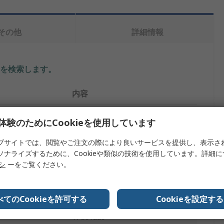
その他
詳細情報
を検索します。
内容
Texas Instruments
体験のためにCookieを使用しています
イプ
評価ボード
ブサイトでは、閲覧やご注文の際により良いサービスを提供し、表示さ
ソナライズするために、Cookieや類似の技術を使用しています。詳細
ブーストコンバータ
リシ
ーをご覧ください。
TPS61220
評価モジュール
べてのCookieを許可する
Cookieを設定する
TPS61220