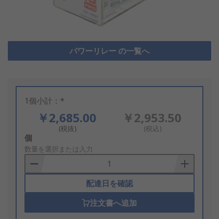
パワーリレー の一覧へ
1個小計：*
￥2,685.00
￥2,953.50
(税抜)
(税込)
Add
個
to
数量を選択または入力
Basket
配達日を確認
注文書へ追加