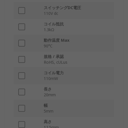
スイッチングDC電圧
110V dc
コイル抵抗
1.3kΩ
動作温度 Max
90°C
規格 / 承認
RoHS, cULus
コイル電力
110mW
長さ
20mm
幅
5mm
高さ
12.5mm