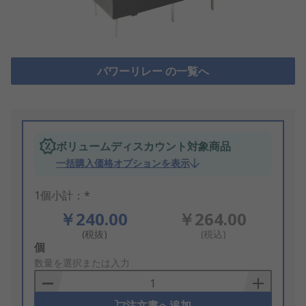
パワーリレー の一覧へ
ボリュームディスカウント対象商品
一括購入価格オプションを表示
1個小計：*
￥240.00
￥264.00
(税抜)
(税込)
Add
個
to
数量を選択または入力
Basket
注文書へ追加