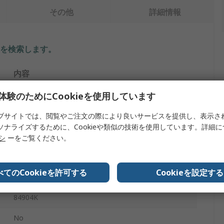
その他
詳細情報
を検索します。
内容
体験のためにCookieを使用しています
Keysight Technologies
プログラマブル・ステップ・アッテネータ
ブサイトでは、閲覧やご注文の際により良いサービスを提供し、表示さ
ソナライズするために、Cookieや類似の技術を使用しています。詳細
11 dB
リシ
ーをご覧ください。
1.7
べてのCookieを許可する
Cookieを設定する
26.5GHz
84904K
No