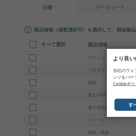
仕様
データシート
製品情報（複数選択可）を選択して、類似製品
すべて選択
製品情報
より良い
ブランド
プロダクトタイプ
当社のウェ
ンツをパー
減衰
Cookieポ
最大SWR
す
最大周波数
シリーズ
規格 / 承認