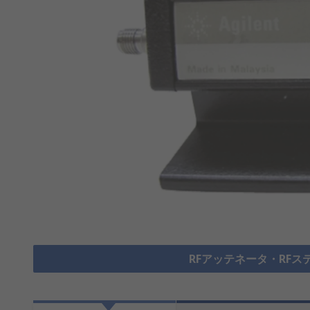
RFアッテネータ・RFス