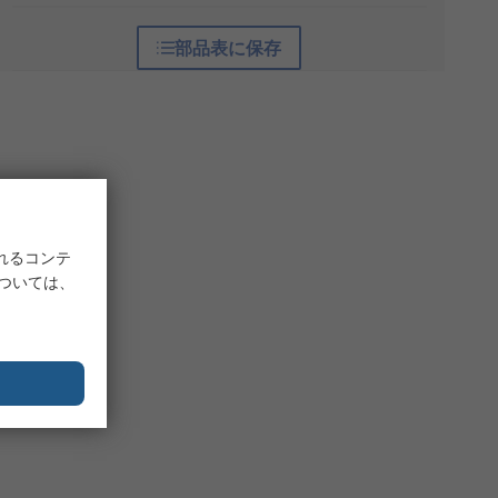
部品表に保存
れるコンテ
については、