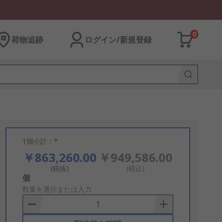
0
荷物追跡
ログイン/新規登録
1個小計：*
￥863,260.00
￥949,586.00
(税抜)
(税込)
Add
個
to
数量を選択または入力
Basket