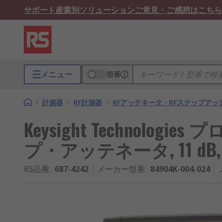
サポート
産業別ソリューション
ご意見・ご感想はこちら
メニュー
型番
/
計測器
/
RF計測器
/
RFアッテネータ・RFステップアッ
Keysight Technolo
プ・アッテネータ, 11 dB, 2
RS品番
:
687-4242
メーカー型番
:
84904K-004-024