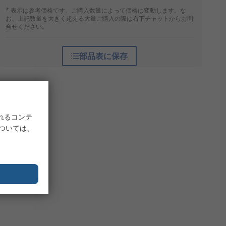
* 表示は参考価格です。ご購入数量によって価格は変動します。な
お、上記数量を大きく超える大量ご購入の際は右下チャットからお問
合せください。
部品表に保存
れるコンテ
については、