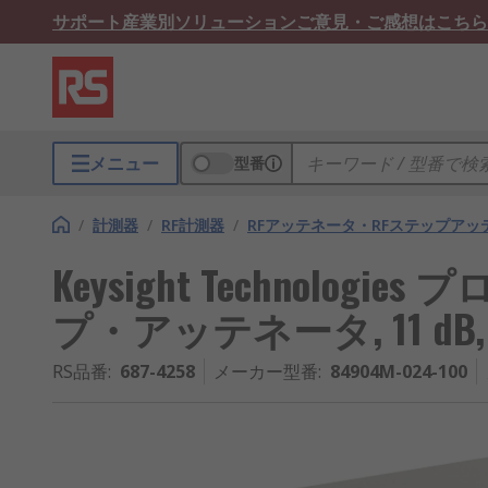
サポート
産業別ソリューション
ご意見・ご感想はこちら
メニュー
型番
/
計測器
/
RF計測器
/
RFアッテネータ・RFステップアッ
Keysight Technolo
プ・アッテネータ, 11 dB, 5
RS品番
:
687-4258
メーカー型番
:
84904M-024-100