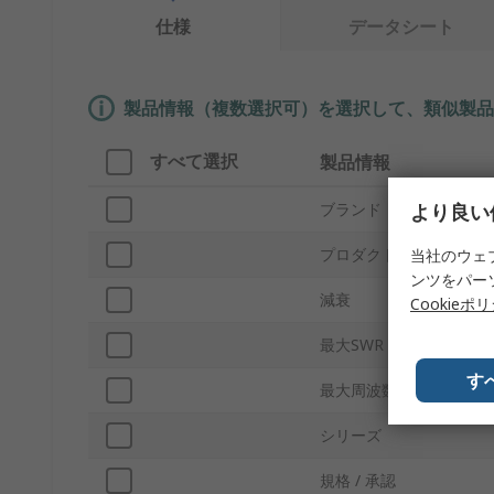
仕様
データシート
製品情報（複数選択可）を選択して、類似製品
すべて選択
製品情報
より良い
ブランド
プロダクトタイプ
当社のウェ
ンツをパー
減衰
Cookieポ
最大SWR
す
最大周波数
シリーズ
規格 / 承認