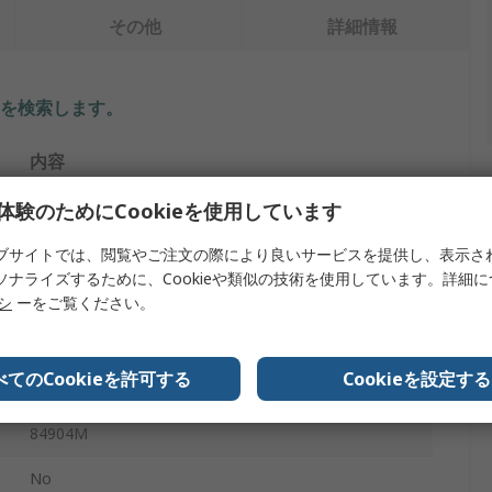
その他
詳細情報
を検索します。
内容
体験のためにCookieを使用しています
Keysight Technologies
プログラマブル・ステップ・アッテネータ
ブサイトでは、閲覧やご注文の際により良いサービスを提供し、表示さ
ソナライズするために、Cookieや類似の技術を使用しています。詳細
11 dB
リシ
ーをご覧ください。
3
べてのCookieを許可する
Cookieを設定する
50GHz
84904M
No