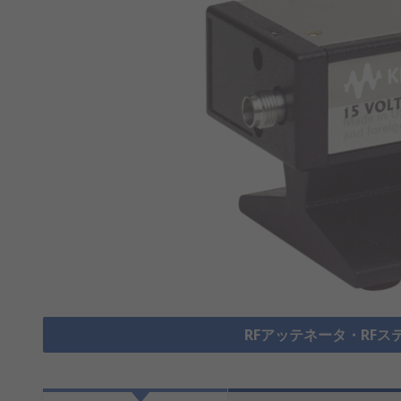
RFアッテネータ・RFス