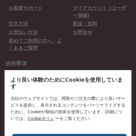
お客様サポート
マイアカウント（ユーザ
ー登録)
注文方法
配送・送料
お支払い方法
お問合せ
初めてご利用の方へ・よ
くあるご質問
法的事項
プライバシーポリシー
ご利用規約
より良い体験のためにCookieを使用していま
クッキーポリシー
す
RSについて
当社のウェブサイトでは、閲覧やご注文の際により良いサー
ビスを提供し、表示されるコンテンツをパーソナライズする
会社概要
採用情報
ために、Cookieや類似の技術を使用しています。詳細につ
プレスリリース＆お知ら
コーポレートサイト
いては、
Cookieポリシ
ーをご覧ください。
せ
全世界のRS
RSの歴史