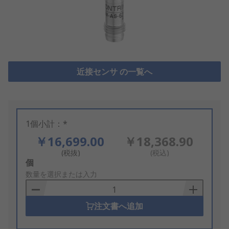
近接センサ の一覧へ
1個小計：*
￥16,699.00
￥18,368.90
(税抜)
(税込)
Add
個
to
数量を選択または入力
Basket
注文書へ追加