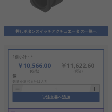
押しボタンスイッチアクチュエータ の一覧へ
1個小計：*
￥10,566.00
￥11,622.60
(税抜)
(税込)
Add
個
to
数量を選択または入力
Basket
注文書へ追加